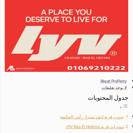
Abyat ProPerty
لا يوجد تعليقات
جدول المحتويات
عيوب قرية ليف سيزار رأس الحكمة
مميزات قرية LYV Ras El Hekma