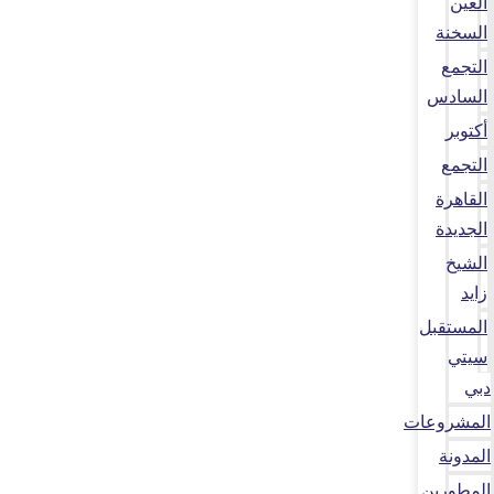
العين
السخنة
التجمع
السادس
أكتوبر
التجمع
القاهرة
الجديدة
الشيخ
زايد
المستقبل
سيتي
دبي
المشروعات
المدونة
المطورين