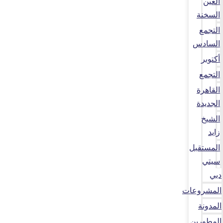
العين
السخنة
التجمع
السادس
أكتوبر
التجمع
القاهرة
الجديدة
الشيخ
زايد
المستقبل
سيتي
دبي
المشروعات
المدونة
المطورين