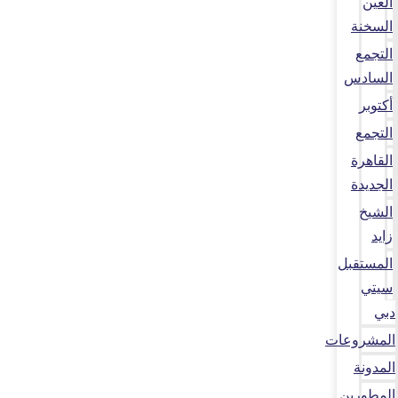
العين
السخنة
التجمع
السادس
أكتوبر
التجمع
القاهرة
الجديدة
الشيخ
زايد
المستقبل
سيتي
دبي
المشروعات
المدونة
المطورين