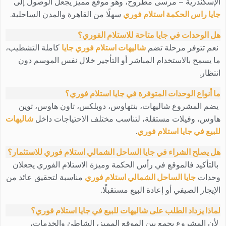
الإسكندرية – مرسى مطروح، وهو موقع مميز يجعل الوصول إلى
جايا راس الحكمة استلام فوري
سهلًا من القاهرة والمدن الساحلية.
هل الوحدات في جايا متاحة للاستلام الفوري؟
نعم تتوفر مرحلة تضم
شاليهات استلام فوري جايا
كاملة التشطيب،
ما يسمح بالاستخدام المباشر أو التأجير خلال نفس الموسم دون
انتظار.
ما أنواع الوحدات المتوفرة في جايا استلام فوري؟
يضم المشروع شاليهات، بنتهاوس، دوبلكس، تاون هاوس، توين
هاوس، وفيلات مستقلة، لتناسب مختلف الاحتياجات داخل
شاليهات
للبيع في جايا استلام فوري
.
هل يصلح الشراء في جايا الساحل الشمالي استلام فوري للاستثمار؟
بالتأكيد فالموقع في رأس الحكمة وميزة الاستلام الفوري يجعلان
وحدات
جايا الساحل الشمالي استلام فوري
مناسبة لتحقيق عائد من
الإيجار الصيفي أو إعادة البيع مستقبلًا.
لماذا يزداد الطلب على شاليهات للبيع في جايا استلام فوري؟
لأن المشروع يجمع بين الموقع المميز، الشاطئ والخدمات،