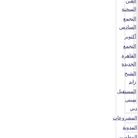
العين
السخنة
التجمع
السادس
أكتوبر
التجمع
القاهرة
الجديدة
الشيخ
زايد
المستقبل
سيتي
دبي
المشروعات
المدونة
المطورين