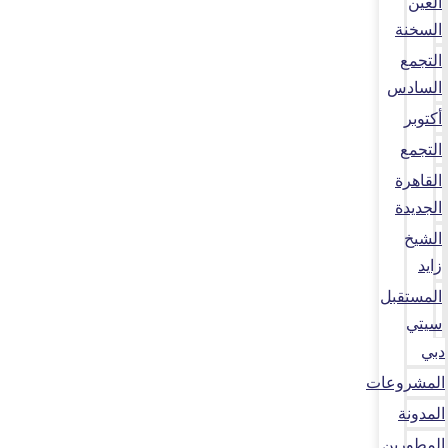
العين
السخنة
التجمع
السادس
أكتوبر
التجمع
القاهرة
الجديدة
الشيخ
زايد
المستقبل
سيتي
دبي
المشروعات
المدونة
المطورين