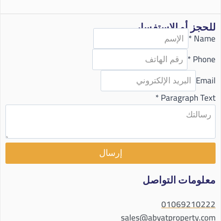
للحجز أو الاستفسار
*
Name
*
Phone
Email
*
Paragraph Text
إرسال
معلومات التواصل
01069210222
sales@abyatproperty.com