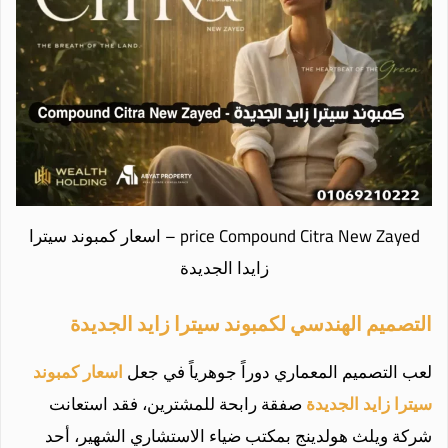
price Compound Citra New Zayed – اسعار كمبوند سيترا
زايدا الجديدة
التصميم الهندسي لكمبوند سيترا زايد الجديدة
لعب التصميم المعماري دوراً جوهرياً في جعل
اسعار كمبوند
سيترا زايد الجديدة
صفقة رابحة للمشترين، فقد استعانت
شركة ويلث هولدينج بمكتب ضياء الاستشاري الشهير، أحد