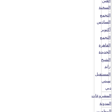
العين
السخنة
التجمع
السادس
أكتوبر
التجمع
القاهرة
الجديدة
الشيخ
زايد
المستقبل
سيتي
دبي
المشروعات
المدونة
المطورين