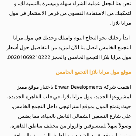
نحن هنا لنجعل عملية الشراء سهلة وميسرة بالنسبة لك، و
لتمكينك من الاستفادة القصوى من فرص الاستثمار في مول
مرايا بلازا.
ابدأ رحلتك نحو النجاح اليوم وامتلك وحدتك في مول مرايا
التجمع الخامس اتصل بنا الآن لمزيد من التفاصيل حول أسعار
مول مرايا بلازا التجمع الخامس والحجز 00201069210222
.
موقع مول مرايا بلازا التجمع الخامس
اهتمت شركة Enwan Developments باختيار موقع مميز
لمشروعها الجديد، مول مرايا بلازا، في قلب القاهرة الجديدة،
حيث يتمتع المول بموقع استراتيجي داخل التجمع الخامس،
على شارع التسعين الشمالي النابض بالحياة، مما يضمن
وصولاً سهلاً للمتسوقين والزوار من مختلف مناطق القاهرة،
ويتميز الموقع بقربه الشديد من الطرق الرئيسية والمرافق